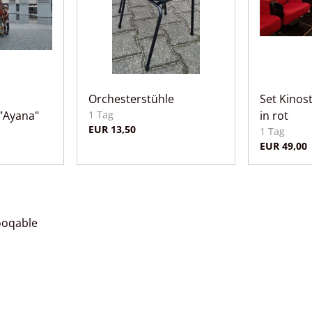
Orchesterstühle
Set Kinos
"Ayana"
in rot
ooqable